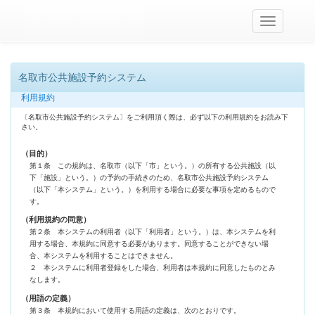
ナ
ビ
ゲ
ー
シ
名取市公共施設予約システム
ョ
ン
利用規約
バ
ー
〔名取市公共施設予約システム〕をご利用頂く際は、必ず以下の利用規約をお読み下
さい。
の
ト
グ
（目的）
ル
第１条 この規約は、名取市（以下「市」という。）の所有する公共施設（以
下「施設」という。）の予約の手続きのため、名取市公共施設予約システム
（以下「本システム」という。）を利用する場合に必要な事項を定めるもので
す。
（利用規約の同意）
第２条 本システムの利用者（以下「利用者」という。）は、本システムを利
用する場合、本規約に同意する必要があります。同意することができない場
合、本システムを利用することはできません。
２ 本システムに利用者登録をした場合、利用者は本規約に同意したものとみ
なします。
（用語の定義）
第３条 本規約において使用する用語の定義は、次のとおりです。