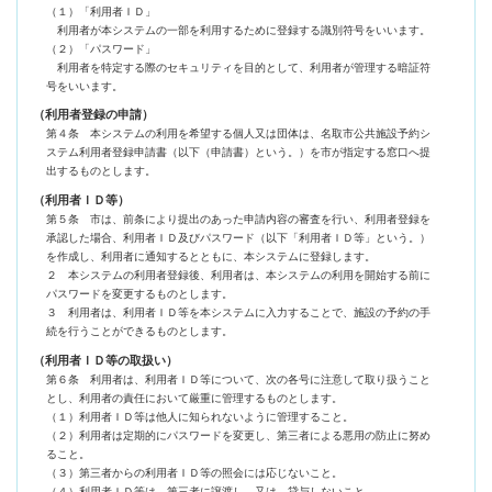
（１）「利用者ＩＤ」
利用者が本システムの一部を利用するために登録する識別符号をいいます。
（２）「パスワード」
利用者を特定する際のセキュリティを目的として、利用者が管理する暗証符
号をいいます。
（利用者登録の申請）
第４条 本システムの利用を希望する個人又は団体は、名取市公共施設予約シ
ステム利用者登録申請書（以下（申請書）という。）を市が指定する窓口へ提
出するものとします。
（利用者ＩＤ等）
第５条 市は、前条により提出のあった申請内容の審査を行い、利用者登録を
承認した場合、利用者ＩＤ及びパスワード（以下「利用者ＩＤ等」という。）
を作成し、利用者に通知するとともに、本システムに登録します。
２ 本システムの利用者登録後、利用者は、本システムの利用を開始する前に
パスワードを変更するものとします。
３ 利用者は、利用者ＩＤ等を本システムに入力することで、施設の予約の手
続を行うことができるものとします。
（利用者ＩＤ等の取扱い）
第６条 利用者は、利用者ＩＤ等について、次の各号に注意して取り扱うこと
とし、利用者の責任において厳重に管理するものとします。
（１）利用者ＩＤ等は他人に知られないように管理すること。
（２）利用者は定期的にパスワードを変更し、第三者による悪用の防止に努め
ること。
（３）第三者からの利用者ＩＤ等の照会には応じないこと。
（４）利用者ＩＤ等は、第三者に譲渡し、又は、貸与しないこと。