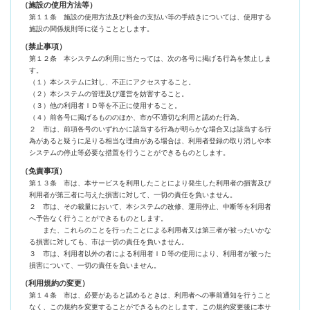
（施設の使用方法等）
第１１条 施設の使用方法及び料金の支払い等の手続きについては、使用する
施設の関係規則等に従うこととします。
（禁止事項）
第１２条 本システムの利用に当たっては、次の各号に掲げる行為を禁止しま
す。
（１）本システムに対し、不正にアクセスすること。
（２）本システムの管理及び運営を妨害すること。
（３）他の利用者ＩＤ等を不正に使用すること。
（４）前各号に掲げるもののほか、市が不適切な利用と認めた行為。
２ 市は、前項各号のいずれかに該当する行為が明らかな場合又は該当する行
為があると疑うに足りる相当な理由がある場合は、利用者登録の取り消しや本
システムの停止等必要な措置を行うことができるものとします。
（免責事項）
第１３条 市は、本サービスを利用したことにより発生した利用者の損害及び
利用者が第三者に与えた損害に対して、一切の責任を負いません。
２ 市は、その裁量において、本システムの改修、運用停止、中断等を利用者
へ予告なく行うことができるものとします。
また、これらのことを行ったことによる利用者又は第三者が被ったいかな
る損害に対しても、市は一切の責任を負いません。
３ 市は、利用者以外の者による利用者ＩＤ等の使用により、利用者が被った
損害について、一切の責任を負いません。
（利用規約の変更）
第１４条 市は、必要があると認めるときは、利用者への事前通知を行うこと
なく、この規約を変更することができるものとします。この規約変更後に本サ