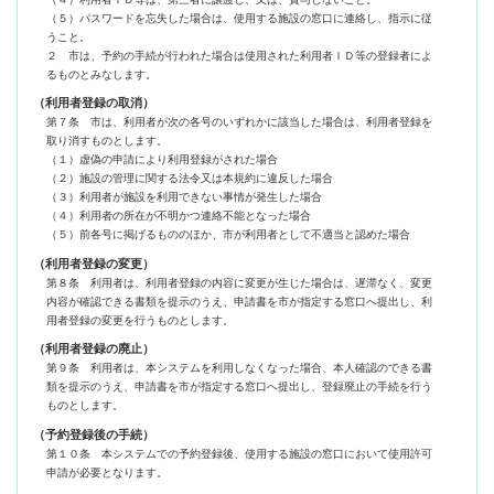
（５）パスワードを忘失した場合は、使用する施設の窓口に連絡し、指示に従
うこと。
２ 市は、予約の手続が行われた場合は使用された利用者ＩＤ等の登録者によ
るものとみなします。
（利用者登録の取消）
第７条 市は、利用者が次の各号のいずれかに該当した場合は、利用者登録を
取り消すものとします。
（１）虚偽の申請により利用登録がされた場合
（２）施設の管理に関する法令又は本規約に違反した場合
（３）利用者が施設を利用できない事情が発生した場合
（４）利用者の所在が不明かつ連絡不能となった場合
（５）前各号に掲げるもののほか、市が利用者として不適当と認めた場合
（利用者登録の変更）
第８条 利用者は、利用者登録の内容に変更が生じた場合は、遅滞なく、変更
内容が確認できる書類を提示のうえ、申請書を市が指定する窓口へ提出し、利
用者登録の変更を行うものとします。
（利用者登録の廃止）
第９条 利用者は、本システムを利用しなくなった場合、本人確認のできる書
類を提示のうえ、申請書を市が指定する窓口へ提出し、登録廃止の手続を行う
ものとします。
（予約登録後の手続）
第１０条 本システムでの予約登録後、使用する施設の窓口において使用許可
申請が必要となります。