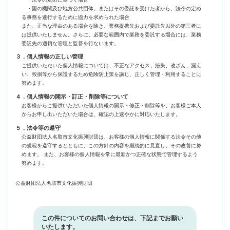
・国の機関及び地方公共団体、またはその委託を受けた者から、法令の定め
る事務を遂行するために協力を求められた場合
また、正当な理由のある場合を除き、業務提携先および委託先以外の第三者に
は提供いたしません。さらに、必要な範囲内で業務を委託する場合には、業務
委託先の適切な管理と監督を行ないます。
３．個人情報の正しい管理
ご提供いただいた個人情報については、不正なアクセス、紛失、改ざん、漏え
い、毀損等から保護するため危険防止策を講じ、正しく管理・利用することに
努めます。
４．個人情報の開示・訂正・削除等について
お客様からご提供いただいた個人情報の開示・修正・削除等を、お客様ご本人
からお申し出いただいた場合は、確認の上速やかに対応いたします。
５．法令等の遵守
公益財団法人名取市文化振興財団は、お客様の個人情報に関係する法令その他
の規範を遵守するとともに、この方針の内容を継続的に見直し、その改善に努
めます。 また、お客様の個人情報を常に最新かつ正確な状態で管理するよう
努めます。
公益財団法人名取市文化振興財団
この件についてのお問い合わせは、下記までお願い
いたします。