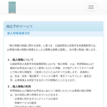
ナ
ビ
ゲ
ー
シ
施設予約サービス
ョ
ン
個人情報保護方針
バ
ー
の
「個人情報の保護に関する法律」に基づき、公益財団法人名取市文化振興財団では、
ト
お客様の個人情報の保護をもっとも重要な責務と認識し、次の通り取扱い致します。
グ
ル
１．個人情報について
公益財団法人名取市文化振興財団における「個人情報」とは、利用登録および
施設のお申込みにあたりご提供いただいた情報、その他アンケートやメール等
にて知り得た情報等、ご提供いただいたものすべてを指します。 具体的に
は、氏名・住所・電話番号・ファックス番号・電子メールアドレス・誕生日
等、お客様個人を特定できるすべての情報のこととなります。
２．個人情報の利用
利用登録および施設のお申込みにあたりご提供いただいたお客様の個人情報
は、次の目的に限り利用させていただきます。
・お客様に対するダイレクトメールの送付
・各種サービスの提供
・法令の定めに基づく場合